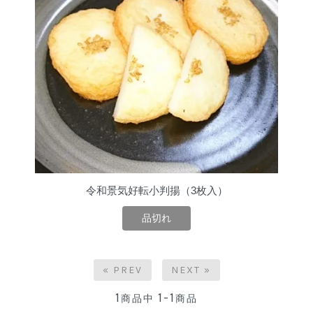
令和景気好転小判揚（3枚入）
品切れ
« PREV
NEXT »
1
1-1
商品中
商品