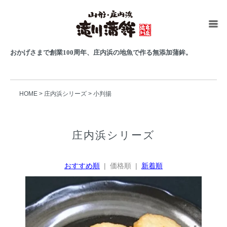
おかげさまで創業100周年、庄内浜の地魚で作る無添加蒲鉾。
HOME
>
庄内浜シリーズ
>
小判揚
庄内浜シリーズ
おすすめ順
| 価格順 |
新着順